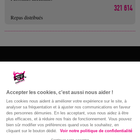
321 614
Repas distribués
Les Restos du Cœur du 2a
Rue Nicolas Peraldi
20090 Ajaccio
Accepter les cookies, c'est aussi nous aider !
04 95 26 31 70
Les cookies nous aident à améliorer votre expérience sur le site, à
Nous contacter
analyser sa fréquentation et à ajuster nos communications en faveur
des personnes démunies. En les acceptant, vous nous aidez à être
plus efficaces, et à réduire nos frais de fonctionnement. Vous pouvez
bien sûr modifier vos préférences quand vous le souhaitez, en
cliquant sur le bouton dédié.
Voir notre politique de confidentialité
© Gaston Bergeret
Confidentialité
|
Accessibilité : non